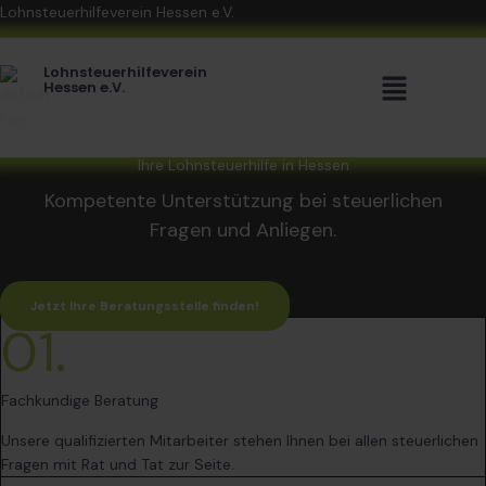
Zum
Lohnsteuerhilfeverein Hessen e.V.
Inhalt
springen
Menü
Lohnsteuerhilfeverein
Hessen e.V.
Ihre Lohnsteuerhilfe in Hessen
Kompetente Unterstützung bei steuerlichen
Fragen und Anliegen.
Jetzt Ihre Beratungsstelle finden!
01.
Fachkundige Beratung
Unsere qualifizierten Mitarbeiter stehen Ihnen bei allen steuerlichen
Fragen mit Rat und Tat zur Seite.