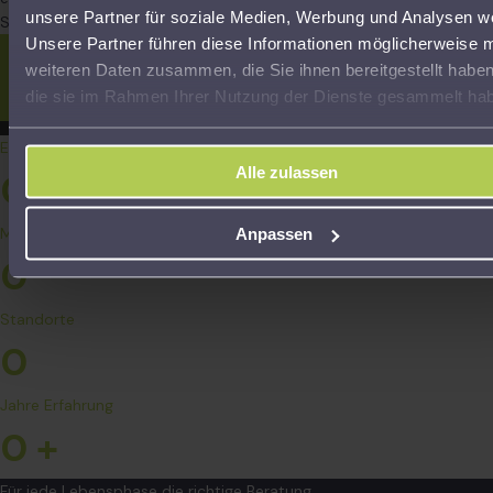
unsere Partner für soziale Medien, Werbung und Analysen we
Steuerexperten.
Unsere Partner führen diese Informationen möglicherweise m
Jetzt aktiv werden!
weiteren Daten zusammen, die Sie ihnen bereitgestellt habe
die sie im Rahmen Ihrer Nutzung der Dienste gesammelt ha
Lassen Sie uns gemeinsam Ihre steuerlichen Herausforderungen angehen und Ihre
Ansprüche durchsetzen.
Experten
Alle zulassen
0
+
Mitglieder
Anpassen
0
Standorte
0
Jahre Erfahrung
0
+
Für jede Lebensphase die richtige Beratung