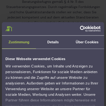
Beratungsbefugnis gemäß § 4 Nr. 11 des
Steuerberatungsgesetzes. Durch regelmäßige Fortbildungen
und hohe Qualitätsstandards stellen wir sicher, dass Sie
jederzeit kompetent und auf dem aktuellen Stand beraten
werden. Für zusätzliche Sicherheit ist der
Lohnsteuerhilfeverein Hessen e.V. über eine
Vermögensschaden-Haftpflichtversicherung abgesichert
und haftet im Falle einer fehlerhaften Beratungsleistung.
Zustimmung
Details
Über Cookies
Sämtliche Leistungen im gesetzlichen Beratungsumfang sind
bereits mit dem jährlichen Mitgliedsbeitrag sowie der
einmaligen Aufnahmegebühr abgegolten – versteckte oder
Diese Webseite verwendet Cookies
zusätzliche Beratungskosten entstehen nicht. Die Aufsicht
über den Verein erfolgt durch die zuständige
Wir verwenden Cookies, um Inhalte und Anzeigen zu
Oberfinanzbehörde.
personalisieren, Funktionen für soziale Medien anbieten
Steuererklärung &
Auch nach der
Persönlich statt
zu können und die Zugriffe auf unsere Website zu
Finanzamt
Abgabe für Sie da
anonym
analysieren. Außerdem geben wir Informationen zu Ihrer
Verwendung unserer Website an unsere Partner für
Wir erstellen Ihre
Unsere
Keine Hotline, keine
soziale Medien, Werbung und Analysen weiter. Unsere
Einkommensteuerer
Unterstützung
Software und keine
Partner führen diese Informationen möglicherweise mit
klärung vollständig,
endet nicht mit der
Standardlösungen.
weiteren Daten zusammen, die Sie ihnen bereitgestellt