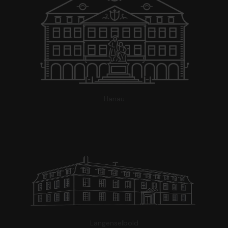
Hanau
Langenselbold