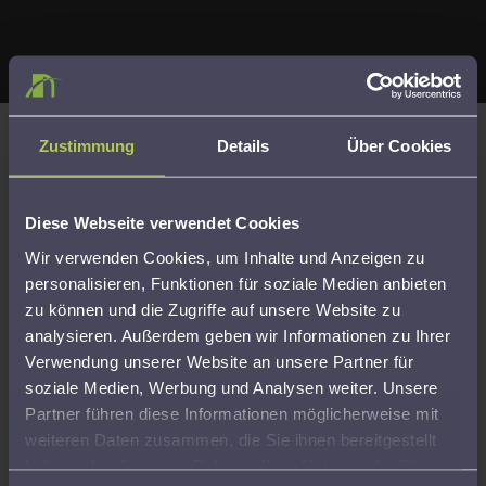
Zustimmung
Details
Über Cookies
Kompetenz, Sicherheit und Transparenz
Kompetenz, Sicherheit und Transparenz Unsere
Diese Webseite verwendet Cookies
Beratungsleistungen erfolgen auf Grundlage der gesetzlichen
Wir verwenden Cookies, um Inhalte und Anzeigen zu
Beratungsbefugnis gemäß § 4 Nr. 11 des
personalisieren, Funktionen für soziale Medien anbieten
Steuerberatungsgesetzes. Durch regelmäßige Fortbildungen
zu können und die Zugriffe auf unsere Website zu
und hohe Qualitätsstandards stellen wir sicher, dass Sie
analysieren. Außerdem geben wir Informationen zu Ihrer
jederzeit kompetent und auf dem aktuellen Stand beraten
Verwendung unserer Website an unsere Partner für
werden. Für zusätzliche Sicherheit ist der
soziale Medien, Werbung und Analysen weiter. Unsere
Lohnsteuerhilfeverein Hessen e.V. über eine
Vermögensschaden-Haftpflichtversicherung abgesichert
Partner führen diese Informationen möglicherweise mit
und haftet im Falle einer fehlerhaften Beratungsleistung.
weiteren Daten zusammen, die Sie ihnen bereitgestellt
Sämtliche Leistungen im gesetzlichen Beratungsumfang sind
haben oder die sie im Rahmen Ihrer Nutzung der Dienste
bereits mit dem jährlichen Mitgliedsbeitrag sowie der