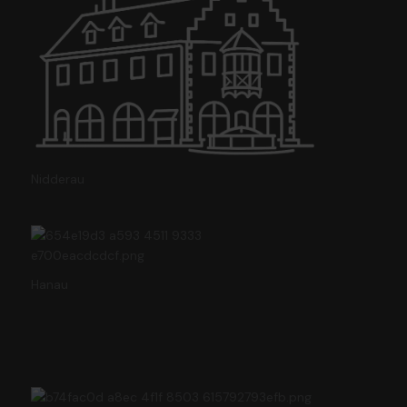
Nidderau
Hanau