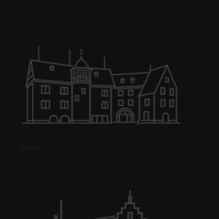
Nidda