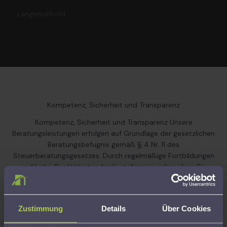
Langenselbold
Kompetenz, Sicherheit und Transparenz
Kompetenz, Sicherheit und Transparenz Unsere
Beratungsleistungen erfolgen auf Grundlage der gesetzlichen
Beratungsbefugnis gemäß § 4 Nr. 11 des
Steuerberatungsgesetzes. Durch regelmäßige Fortbildungen
und hohe Qualitätsstandards stellen wir sicher, dass Sie
jederzeit kompetent und auf dem aktuellen Stand beraten
werden. Für zusätzliche Sicherheit ist der
Lohnsteuerhilfeverein Hessen e.V. über eine
Zustimmung
Details
Über Cookies
Vermögensschaden-Haftpflichtversicherung abgesichert
und haftet im Falle einer fehlerhaften Beratungsleistung.