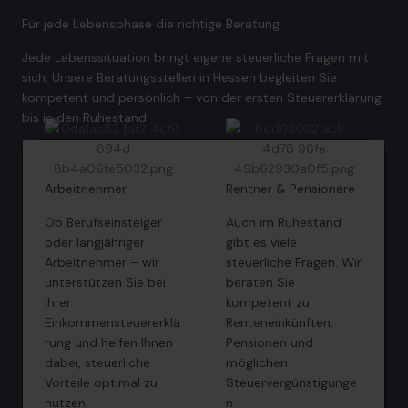
Für jede Lebensphase die richtige Beratung
Jede Lebenssituation bringt eigene steuerliche Fragen mit
sich. Unsere Beratungsstellen in Hessen begleiten Sie
kompetent und persönlich – von der ersten Steuererklärung
bis in den Ruhestand.
Arbeitnehmer
Rentner & Pensionäre
Ob Berufseinsteiger
Auch im Ruhestand
oder langjähriger
gibt es viele
Arbeitnehmer – wir
steuerliche Fragen. Wir
unterstützen Sie bei
beraten Sie
Ihrer
kompetent zu
Einkommensteuererklä
Renteneinkünften,
rung und helfen Ihnen
Pensionen und
dabei, steuerliche
möglichen
Vorteile optimal zu
Steuervergünstigunge
nutzen.
n.