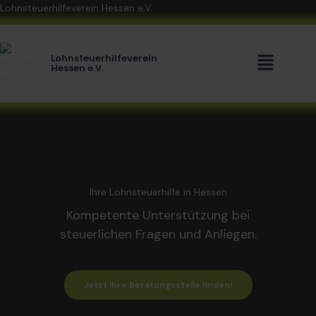
Zum
Lohnsteuerhilfeverein Hessen e.V.
Inhalt
springen
Menü
Lohnsteuerhilfeverein
Hessen e.V.
Ihre Lohnsteuerhilfe in Hessen
Kompetente Unterstützung bei
steuerlichen Fragen und Anliegen.
Jetzt Ihre Beratungsstelle finden!