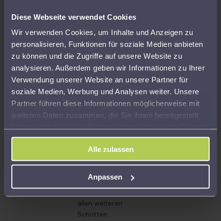
Sämtliche Leistungen im gesetzlichen Beratungsumfang sind
Diese Webseite verwendet Cookies
bereits mit dem jährlichen Mitgliedsbeitrag sowie der
einmaligen Aufnahmegebühr abgegolten – versteckte oder
Wir verwenden Cookies, um Inhalte und Anzeigen zu
zusätzliche Beratungskosten entstehen nicht. Die Aufsicht
personalisieren, Funktionen für soziale Medien anbieten
über den Verein erfolgt durch die zuständige
zu können und die Zugriffe auf unsere Website zu
Oberfinanzbehörde.
analysieren. Außerdem geben wir Informationen zu Ihrer
Steuererklärung &
Auch nach der
Persönlich statt
Verwendung unserer Website an unsere Partner für
Finanzamt
Abgabe für Sie da
anonym
soziale Medien, Werbung und Analysen weiter. Unsere
Partner führen diese Informationen möglicherweise mit
Wir erstellen Ihre
Unsere
Keine Hotline, keine
weiteren Daten zusammen, die Sie ihnen bereitgestellt
Einkommensteuerer
Unterstützung
Software und keine
haben oder die sie im Rahmen Ihrer Nutzung der Dienste
klärung vollständig,
endet nicht mit der
Standardlösungen.
übernehmen den
Abgabe Ihrer
Bei uns erhalten Sie
gesammelt haben.
Schriftverkehr mit
Steuererklärung. Wir
eine persönliche
Alle zulassen
dem Finanzamt und
prüfen Bescheide,
Beratung durch
begleiten Sie bis
beantworten
erfahrene
Anpassen
zum
Rückfragen und
Steuerexperten.
Steuerbescheid.
begleiten Sie bei
allen weiteren
Schritten.