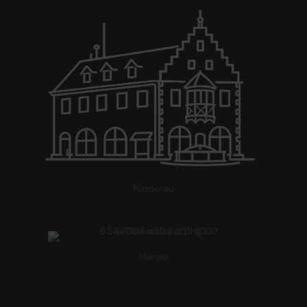
Nidderau
Hanau