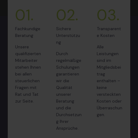
01.
02.
03.
Fachkundige
Sichere
Transparent
Beratung
Unterstützu
e Kosten
ng
Unsere
Alle
qualifizierten
Durch
Leistungen
Mitarbeiter
regelmäßige
sind im
stehen Ihnen
Schulungen
Mitgliedsbei
bei allen
garantieren
trag
steuerlichen
wir die
enthalten –
Fragen mit
Qualität
keine
Rat und Tat
unserer
versteckten
zur Seite.
Beratung
Kosten oder
und die
Überraschun
Durchsetzun
gen.
g Ihrer
Ansprüche.