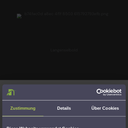
Langenselbold
Kompetenz, Sicherheit und Transparenz
Zustimmung
Details
Über Cookies
Kompetenz, Sicherheit und Transparenz Unsere
Beratungsleistungen erfolgen auf Grundlage der gesetzlichen
Beratungsbefugnis gemäß § 4 Nr. 11 des