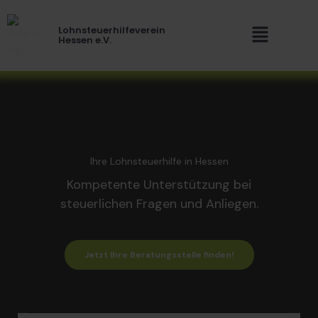
Zum
Menü
Inhalt
Lohnsteuerhilfeverein
springen
Hessen e.V.
Ihre Lohnsteuerhilfe in Hessen
Kompetente Unterstützung bei
steuerlichen Fragen und Anliegen.
Jetzt Ihre Beratungsstelle finden!